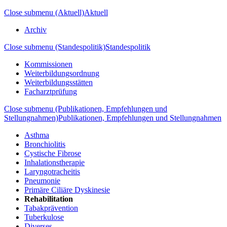
Close submenu (Aktuell)
Aktuell
Archiv
Close submenu (Standespolitik)
Standespolitik
Kommissionen
Weiterbildungsordnung
Weiterbildungsstätten
Facharztprüfung
Close submenu (Publikationen, Empfehlungen und
Stellungnahmen)
Publikationen, Empfehlungen und Stellungnahmen
Asthma
Bronchiolitis
Cystische Fibrose
Inhalationstherapie
Laryngotracheitis
Pneumonie
Primäre Ciliäre Dyskinesie
Rehabilitation
Tabakprävention
Tuberkulose
Diverses