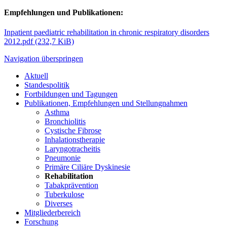
Empfehlungen und Publikationen:
Inpatient paediatric rehabilitation in chronic respiratory disorders
2012.pdf
(232,7 KiB)
Navigation überspringen
Aktuell
Standespolitik
Fortbildungen und Tagungen
Publikationen, Empfehlungen und Stellungnahmen
Asthma
Bronchiolitis
Cystische Fibrose
Inhalationstherapie
Laryngotracheitis
Pneumonie
Primäre Ciliäre Dyskinesie
Rehabilitation
Tabakprävention
Tuberkulose
Diverses
Mitgliederbereich
Forschung