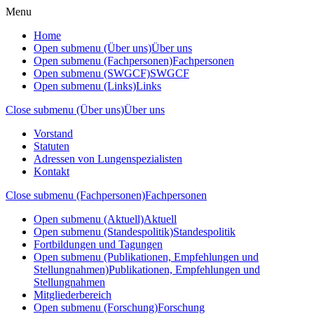
Menu
Home
Open submenu (Über uns)
Über uns
Open submenu (Fachpersonen)
Fachpersonen
Open submenu (SWGCF)
SWGCF
Open submenu (Links)
Links
Close submenu (Über uns)
Über uns
Vorstand
Statuten
Adressen von Lungenspezialisten
Kontakt
Close submenu (Fachpersonen)
Fachpersonen
Open submenu (Aktuell)
Aktuell
Open submenu (Standespolitik)
Standespolitik
Fortbildungen und Tagungen
Open submenu (Publikationen, Empfehlungen und
Stellungnahmen)
Publikationen, Empfehlungen und
Stellungnahmen
Mitgliederbereich
Open submenu (Forschung)
Forschung